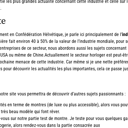
ie les plus grandes actualité concernant cette industrie et celle su
.
te
ment en Confédération Hélvétique, je parle ici principalement de l’
ind
ière fait environ 40 à 50% de la valeur de l’industrie mondiale, pou
s entreprises de ce secteur, nous abordons aussi les sujets concernant
USA ou même de Chine.Actuallement le secteur horloger est peut-être
rochaine menace de cette industrie. Car même si je une nette préféren
s pour découvrir les actualités les plus importantes, cela ce passe ju
notre site vous permettra de découvrir d’autres sujets passionnants :
utés en terme de montres (de luxe ou plus accessible), alors vous pouv
e très beau modèle qui font rêver.
-vous sur notre partie
test de montre
. Je teste pour vous quelques g
ogerie, alors rendez-vous dans la partie consacrée aux