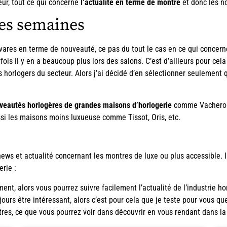
teur, tout ce qui concerne
l’actualité en terme de montre
et donc les no
les semaines
 avares en terme de nouveauté, ce pas du tout le cas en ce qui concern
is il y en a beaucoup plus lors des salons. C’est d’ailleurs pour ce
s horlogers du secteur. Alors j’ai décidé d’en sélectionner seulement
uveautés horlogères de grandes maisons d’horlogerie
comme Vacheron 
ssi les maisons moins luxueuse comme Tissot, Oris, etc.
ws et actualité concernant les montres de luxe ou plus accessible. Il
erie :
nt, alors vous pourrez suivre facilement l’
actualité de l’industrie h
ours être intéressant, alors c’est pour cela que je teste pour vous q
es, ce que vous pourrez voir dans découvrir en vous rendant dans l