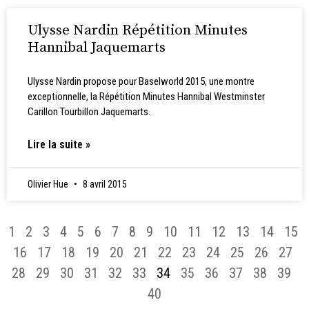
Ulysse Nardin Répétition Minutes
Hannibal Jaquemarts
Ulysse Nardin propose pour Baselworld 2015, une montre
exceptionnelle, la Répétition Minutes Hannibal Westminster
Carillon Tourbillon Jaquemarts.
Lire la suite »
Olivier Hue
8 avril 2015
1
2
3
4
5
6
7
8
9
10
11
12
13
14
15
16
17
18
19
20
21
22
23
24
25
26
27
28
29
30
31
32
33
34
35
36
37
38
39
40