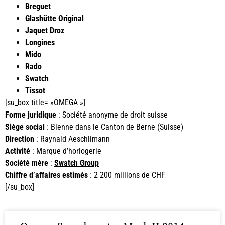
Breguet
Glashütte Original
Jaquet Droz
Longines
Mido
Rado
Swatch
Tissot
[su_box title= »OMEGA »]
Forme juridique
: Société anonyme de droit suisse
Siège social
: Bienne dans le Canton de Berne (Suisse)
Direction
: Raynald Aeschlimann
Activité
: Marque d’horlogerie
Société mère
:
Swatch Group
Chiffre d’affaires estimés
: 2 200 millions de CHF
[/su_box]