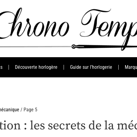
es
Découverte horlogère
Guide sur l’horlogerie
Marqu
 mécanique
/ Page 5
ion : les secrets de la m