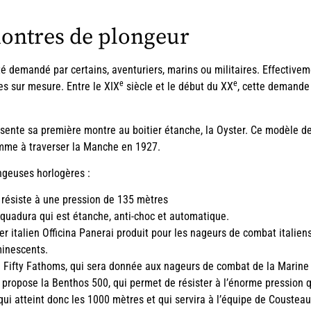
montres de plongeur
é demandé par certains, aventuriers, marins ou militaires. Effectiveme
e
e
res sur mesure. Entre le XIX
siècle et le début du XX
, cette demande
sente sa première montre au boitier étanche, la Oyster. Ce modèle dev
emme à traverser la Manche en 1927.
ngeuses horlogères :
résiste à une pression de 135 mètres
quadura qui est étanche, anti-choc et automatique.
er italien Officina Panerai produit pour les nageurs de combat itali
minescents.
 Fifty Fathoms, qui sera donnée aux nageurs de combat de la Marine
propose la Benthos 500, qui permet de résister à l’énorme pression q
i atteint donc les 1000 mètres et qui servira à l’équipe de Cousteau