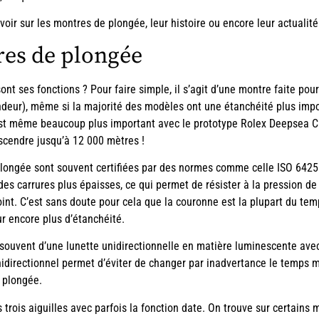
oir sur les montres de plongée, leur histoire ou encore leur actualité
res de plongée
nt ses fonctions ? Pour faire simple, il s’agit d’une montre faite pou
deur), même si la majorité des modèles ont une étanchéité plus imp
est même beaucoup plus important avec le prototype Rolex Deepsea Ch
scendre jusqu’à 12 000 mètres !
 plongée sont souvent certifiées par des normes comme celle ISO 6425
 des carrures plus épaisses, ce qui permet de résister à la pression de
int. C’est sans doute pour cela que la couronne est la plupart du temps
 encore plus d’étanchéité.
s souvent d’une lunette unidirectionnelle en matière luminescente av
idirectionnel permet d’éviter de changer par inadvertance le temps m
e plongée.
trois aiguilles avec parfois la fonction date. On trouve sur certain