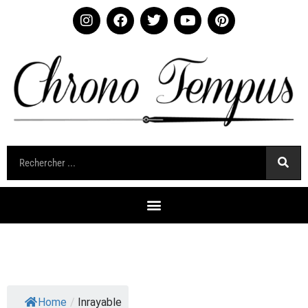
Home
/
Inrayable