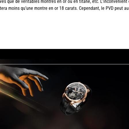
és que de véritables montres en or ou en titane, etc. L’inconvénient 
tera moins qu’une montre en or 18 carats. Cependant, le PVD peut aus