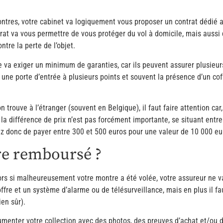
tres, votre cabinet va logiquement vous proposer un contrat dédié au
rat va vous permettre de vous protéger du vol à domicile, mais aussi 
ntre la perte de l’objet.
ce va exiger un minimum de garanties, car ils peuvent assurer plusieur
 une porte d’entrée à plusieurs points et souvent la présence d’un cof
 trouve à l’étranger (souvent en Belgique), il faut faire attention car
 la différence de prix n’est pas forcément importante, se situant entr
ez donc de payer entre 300 et 500 euros pour une valeur de 10 000 eu
re remboursé ?
ors si malheureusement votre montre a été volée, votre assureur ne v
ffre et un système d’alarme ou de télésurveillance, mais en plus il f
en sûr).
umenter votre collection avec des photos, des preuves d’achat et/ou d’e