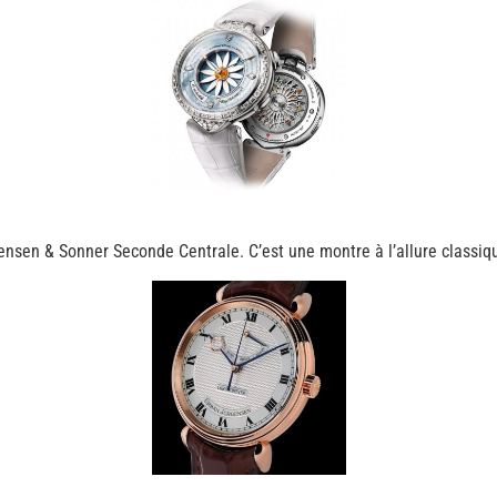
rgensen & Sonner Seconde Centrale. C’est une montre à l’allure classiq