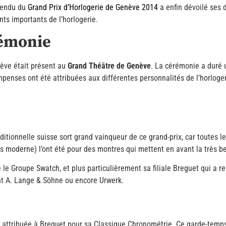
ttendu du
Grand Prix d’Horlogerie de Genève 2014
a enfin dévoilé ses d
s importants de l’horlogerie.
rémonie
enève était présent au
Grand Théâtre de Genève
. La cérémonie a duré 
mpenses ont été attribuées aux différentes personnalités de l’horloge
raditionnelle suisse sort grand vainqueur de ce grand-prix, car toutes
ès moderne) l’ont été pour des montres qui mettent en avant la très be
le Groupe Swatch, et plus particulièrement sa filiale Breguet qui a re
nt A. Lange & Söhne ou encore Urwerk.
 attribuée à Breguet pour sa Classique Chronométrie. Ce garde-temps 