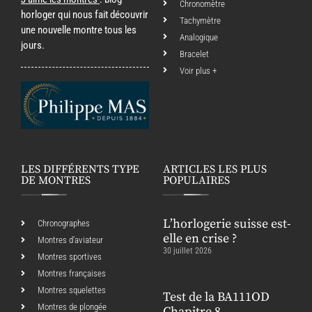
Chronomètre
horloger qui nous fait découvrir
Tachymètre
une nouvelle montre tous les
Analogique
jours.
Bracelet
Voir plus +
LES DIFFÉRENTS TYPE
ARTICLES LES PLUS
DE MONTRES
POPULAIRES
L’horlogerie suisse est-
Chronographes
elle en crise ?
Montres d’aviateur
30 juillet 2026
Montres sportives
Montres françaises
Montres squelettes
Test de la BA111OD
Montres de plongée
Chapitre 8