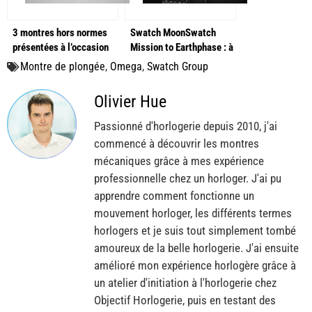
3 montres hors normes
Swatch MoonSwatch
présentées à l’occasion
Mission to Earthphase : à
de Watches and Wonders
la découverte de la phase
Montre de plongée
,
Omega
,
Swatch Group
2025 !
de Terre !
Olivier Hue
Passionné d'horlogerie depuis 2010, j'ai
commencé à découvrir les montres
mécaniques grâce à mes expérience
professionnelle chez un horloger. J'ai pu
apprendre comment fonctionne un
mouvement horloger, les différents termes
horlogers et je suis tout simplement tombé
amoureux de la belle horlogerie. J'ai ensuite
amélioré mon expérience horlogère grâce à
un atelier d'initiation à l'horlogerie chez
Objectif Horlogerie, puis en testant des