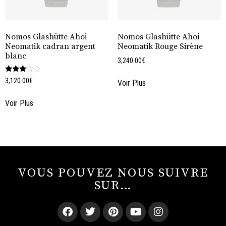
Nomos Glashütte Ahoi
Nomos Glashütte Ahoi
Neomatik cadran argent
Neomatik Rouge Sirène
blanc
3,240.00
€
Note
3,120.00
€
Voir Plus
3.00
sur 5
Voir Plus
VOUS POUVEZ NOUS SUIVRE
SUR…