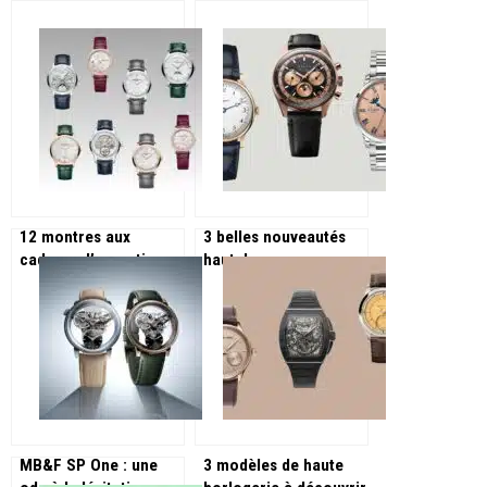
12 montres aux
3 belles nouveautés
cadrans d’exceptions
haut de gamme pour
pour les 270 ans de
commencer mai !
Vacheron Constantin !
MB&F SP One : une
3 modèles de haute