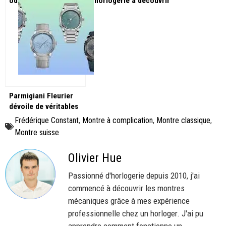
ode à la lévitation
horlogerie à découvrir
horlogère !
avant l’été !
Parmigiani Fleurier
dévoile de véritables
chefs-d’œuvre à
Frédérique Constant
,
Montre à complication
,
Montre classique
,
W&W2025 !
Montre suisse
Olivier Hue
Passionné d'horlogerie depuis 2010, j'ai
commencé à découvrir les montres
mécaniques grâce à mes expérience
professionnelle chez un horloger. J'ai pu