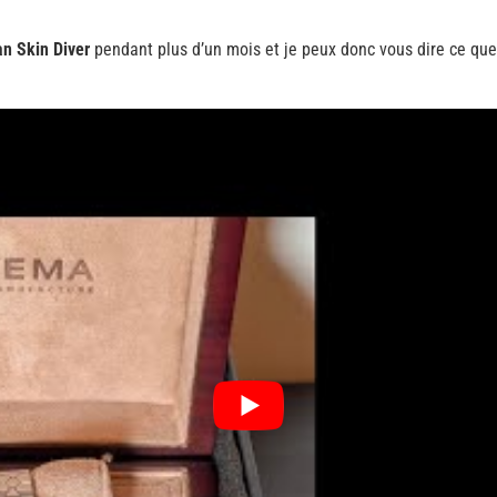
n Skin Diver
pendant plus d’un mois et je peux donc vous dire ce que 