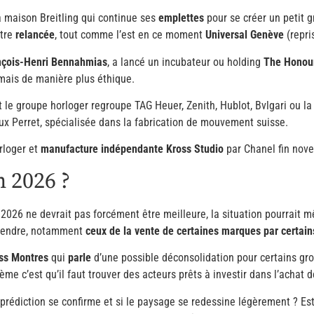
maison Breitling qui continue ses
emplettes
pour se créer un petit 
être
relancée
, tout comme l’est en ce moment
Universal Genève
(repri
nçois-Henri Bennahmias
, a lancé un incubateur ou holding
The Honou
 mais de manière plus éthique.
t le groupe horloger regroupe TAG Heuer, Zenith, Hublot, Bvlgari ou l
ux Perret, spécialisée dans la fabrication de mouvement suisse.
orloger et
manufacture indépendante Kross Studio
par Chanel fin nov
n 2026 ?
ée 2026 ne devrait pas forcément être meilleure, la situation pourrait
ntendre, notamment
ceux de la vente de certaines marques par certai
ss Montres
qui
parle
d’une possible déconsolidation pour certains 
me c’est qu’il faut trouver des acteurs prêts à investir dans l’achat 
 prédiction se confirme et si le paysage se redessine légèrement ? 