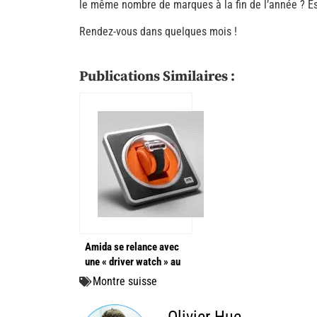
le même nombre de marques à la fin de l’année ? Es
Rendez-vous dans quelques mois !
Publications Similaires :
Amida se relance avec
une « driver watch » au
design qui sort de
Montre suisse
l’ordinaire
Olivier Hue