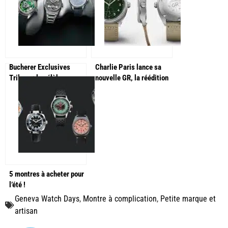
Bucherer Exclusives
Charlie Paris lance sa
Trilogy : le célèbre
nouvelle GR, la réédition
détaillant proposent 3
de sa montre militaire et
éditions ultra-limitée
sportive !
5 montres à acheter pour
l’été !
Geneva Watch Days
,
Montre à complication
,
Petite marque et
artisan