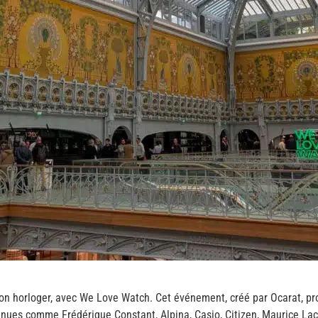
lon horloger, avec We Love Watch. Cet événement, créé par Ocarat, 
ues comme Frédérique Constant, Alpina, Casio, Citizen, Maurice Lacroi