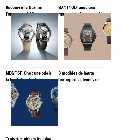
Découvrir la Garmin
BA111OD lance une
Forerunner 165 :
montre héritage avec la
performance au poignet
Chapitre 8 Family
Legacy Special Edition
MB&F SP One : une ode à
3 modèles de haute
la lévitation horlogère !
horlogerie à découvrir
avant l’été !
Trois des pièces les plus