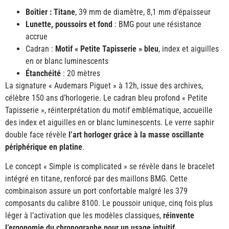
Boîtier : Titane
, 39 mm de diamètre, 8,1 mm d’épaisseur
Lunette, poussoirs et fond
: BMG pour une résistance
accrue
Cadran :
Motif « Petite Tapisserie » bleu
, index et aiguilles
en or blanc luminescents
Étanchéité
: 20 mètres
La signature « Audemars Piguet » à 12h, issue des archives,
célèbre 150 ans d’horlogerie. Le cadran bleu profond « Petite
Tapisserie », réinterprétation du motif emblématique, accueille
des index et aiguilles en or blanc luminescents. Le verre saphir
double face révèle
l’art horloger grâce à la masse oscillante
périphérique en platine
.
Le concept « Simple is complicated » se révèle dans le bracelet
intégré en titane, renforcé par des maillons BMG. Cette
combinaison assure un port confortable malgré les 379
composants du calibre 8100. Le poussoir unique, cinq fois plus
léger à l’activation que les modèles classiques,
réinvente
l’ergonomie du chronographe pour un usage intuitif
.