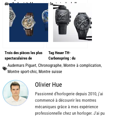
dévoile de véritables
: les trois plus belles
chefs-d’œuvre à
nouveautés !
W&W2025 !
Trois des pièces les plus
Tag Heuer TH-
spectaculaires de
Carbonspring : du
Geneva Watch Days
carbone du spiral aux
Audemars Piguet
,
Chronographe
,
Montre à complication
,
montres
Montre sport-chic
,
Montre suisse
Olivier Hue
Passionné d'horlogerie depuis 2010, j'ai
commencé à découvrir les montres
mécaniques grâce à mes expérience
professionnelle chez un horloger. J'ai pu