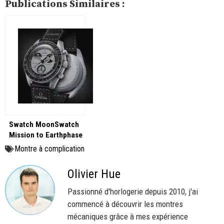
Publications Similaires :
Swatch MoonSwatch
Mission to Earthphase
: à la découverte de la
Montre à complication
phase de Terre !
Olivier Hue
Passionné d'horlogerie depuis 2010, j'ai
commencé à découvrir les montres
mécaniques grâce à mes expérience