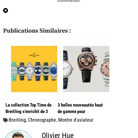
d’informations.
Publications Similaires :
La collection Top Time de
3 belles nouveautés haut
Breitling s’enrichit de 3
de gamme pour
nouvelles lignes !
commencer mai !
Breitling
,
Chronographe
,
Montre d'aviateur
Olivier Hue