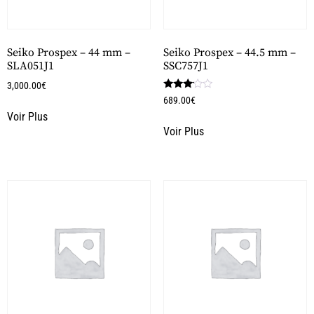
Seiko Prospex – 44 mm –
Seiko Prospex – 44.5 mm –
SLA051J1
SSC757J1
3,000.00
€
Note
689.00
€
3.00
Voir Plus
sur 5
Voir Plus