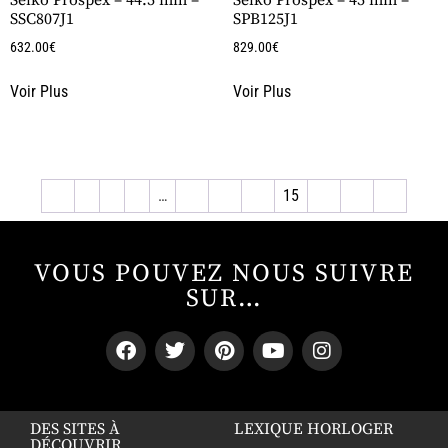
SSC807J1
SPB125J1
632.00
€
829.00
€
Voir Plus
Voir Plus
←
1
2
3
…
12
13
14
15
16
17
→
VOUS POUVEZ NOUS SUIVRE
SUR…
DES SITES À
LEXIQUE HORLOGER
DÉCOUVRIR