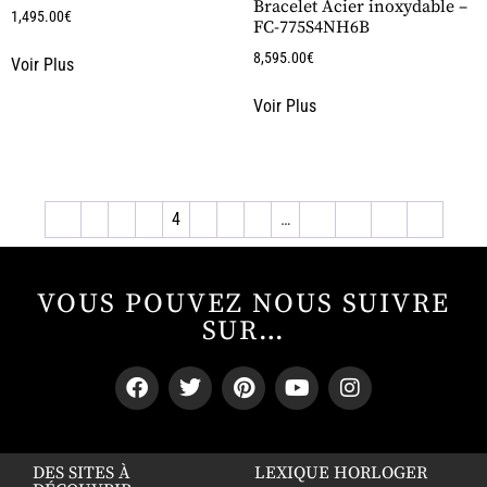
Bracelet Acier inoxydable –
1,495.00
€
FC-775S4NH6B
8,595.00
€
Voir Plus
Voir Plus
←
1
2
3
4
5
6
7
…
15
16
17
→
VOUS POUVEZ NOUS SUIVRE
SUR…
DES SITES À
LEXIQUE HORLOGER