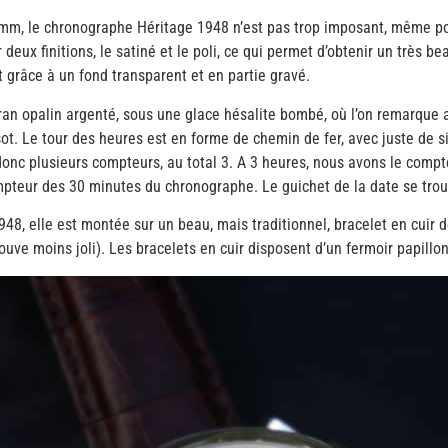
mm, le chronographe Héritage 1948 n’est pas trop imposant, même pou
 deux finitions, le satiné et le poli, ce qui permet d’obtenir un très be
grâce à un fond transparent et en partie gravé.
ran opalin argenté, sous une glace hésalite bombé, où l’on remarque 
ssot. Le tour des heures est en forme de chemin de fer, avec juste de
donc plusieurs compteurs, au total 3. A 3 heures, nous avons le compt
pteur des 30 minutes du chronographe. Le guichet de la date se trou
1948, elle est montée sur un beau, mais traditionnel, bracelet en cuir 
uve moins joli). Les bracelets en cuir disposent d’un fermoir papillon