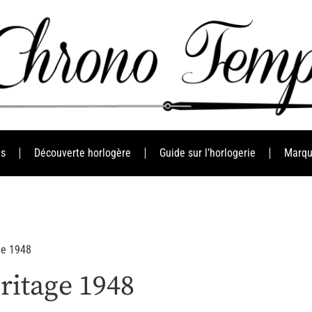
es
Découverte horlogère
Guide sur l’horlogerie
Marqu
ge 1948
éritage 1948