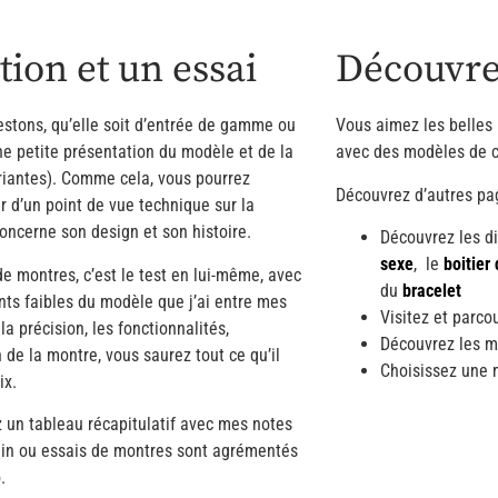
ion et un essai
Découvrez
stons, qu’elle soit d’entrée de gamme ou
Vous aimez les belles
e petite présentation du modèle et de la
avec des modèles de c
riantes). Comme cela, vous pourrez
Découvrez d’autres pag
ir d’un point de vue technique sur la
oncerne son design et son histoire.
Découvrez les d
sexe
, le
boitier
e montres, c’est le test en lui-même, avec
du
bracelet
oints faibles du modèle que j’ai entre mes
Visitez et parco
 la précision, les fonctionnalités,
Découvrez les m
n de la montre, vous saurez tout ce qu’il
Choisissez une 
ix.
ez un tableau récapitulatif avec mes notes
ain ou essais de montres sont agrémentés
.