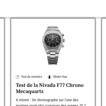
Test de montres
Olivier Hue
Test de la Nivada F77 Chrono
Mecaquartz
A retenir : Un chronographe sur l’une des
montres sport-chic iconiques des années 70 ?