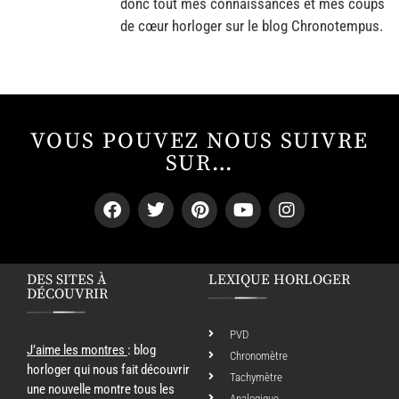
donc tout mes connaissances et mes coups
de cœur horloger sur le blog Chronotempus.
VOUS POUVEZ NOUS SUIVRE
SUR…
DES SITES À
LEXIQUE HORLOGER
DÉCOUVRIR
PVD
J’aime les montres
: blog
Chronomètre
horloger qui nous fait découvrir
Tachymètre
une nouvelle montre tous les
Analogique