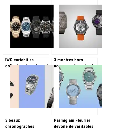
IWC enrichit sa
3 montres hors
collection Ingenieur et
normes présentées à
lance des montres lié
l’occasion de Watches
à la F1 !
and Wonders 2025 !
3 beaux
Parmigiani Fleurier
chronographes
dévoile de véritables