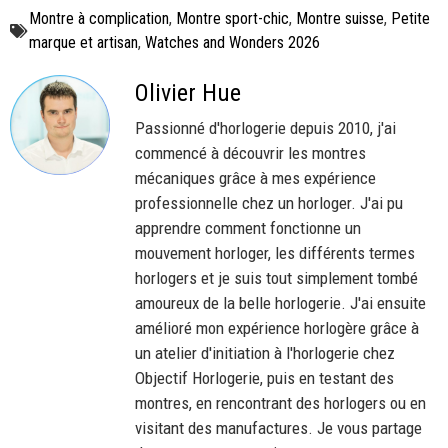
vintages découvert à
chefs-d’œuvre à
Montre à complication
,
Montre sport-chic
,
Montre suisse
,
Petite
W&W 2025
W&W2025 !
marque et artisan
,
Watches and Wonders 2026
Olivier Hue
Passionné d'horlogerie depuis 2010, j'ai
commencé à découvrir les montres
mécaniques grâce à mes expérience
professionnelle chez un horloger. J'ai pu
apprendre comment fonctionne un
mouvement horloger, les différents termes
horlogers et je suis tout simplement tombé
amoureux de la belle horlogerie. J'ai ensuite
amélioré mon expérience horlogère grâce à
un atelier d'initiation à l'horlogerie chez
Objectif Horlogerie, puis en testant des
montres, en rencontrant des horlogers ou en
visitant des manufactures. Je vous partage