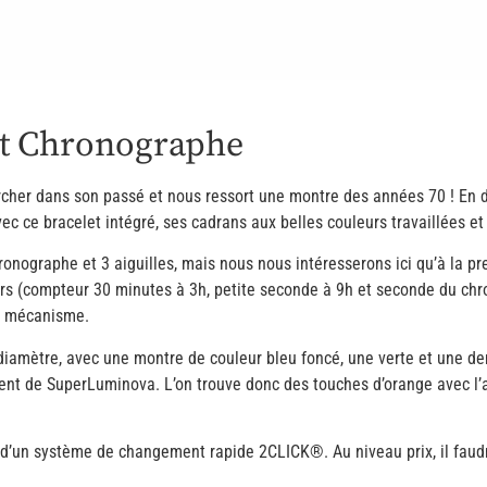
t Chronographe
rcher dans son passé et nous ressort une montre des années 70 ! En 
ec ce bracelet intégré, ses cadrans aux belles couleurs travaillées et
hronographe et 3 aiguilles, mais nous nous intéresserons ici qu’à la p
s (compteur 30 minutes à 3h, petite seconde à 9h et seconde du chronog
té mécanisme.
iamètre, avec une montre de couleur bleu foncé, une verte et une dern
osent de SuperLuminova. L’on trouve donc des touches d’orange avec l
pose d’un système de changement rapide 2CLICK®. Au niveau prix, il fa