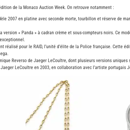
e édition de la Monaco Auction Week. On retrouve notamment :
èle 2007 en platine avec seconde morte, tourbillon et réserve de mar
sa version « Panda » à cadran crème et sous-compteurs noirs. Ce modè
 exceptionnel.
alisé pour le RAID, l’unité d’élite de la Police française. Cette édi
mega.
’iconique Reverso de Jaeger LeCoultre, dont plusieurs versions unique
r Jaeger LeCoultre en 2003, en collaboration avec l’artiste portugais