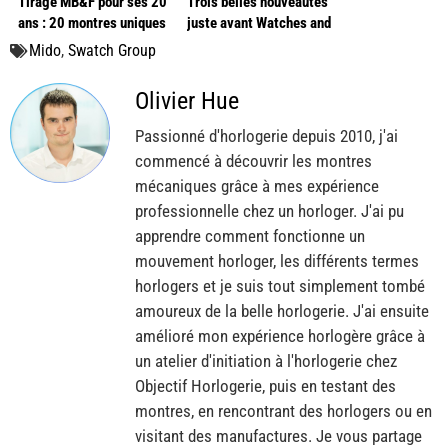
Tirage MB&F pour ses 20
Trois belles nouveautés
ans : 20 montres uniques
juste avant Watches and
à gagner
Wonders 2025
Mido
,
Swatch Group
Olivier Hue
Passionné d'horlogerie depuis 2010, j'ai
commencé à découvrir les montres
mécaniques grâce à mes expérience
professionnelle chez un horloger. J'ai pu
apprendre comment fonctionne un
mouvement horloger, les différents termes
horlogers et je suis tout simplement tombé
amoureux de la belle horlogerie. J'ai ensuite
amélioré mon expérience horlogère grâce à
un atelier d'initiation à l'horlogerie chez
Objectif Horlogerie, puis en testant des
montres, en rencontrant des horlogers ou en
visitant des manufactures. Je vous partage