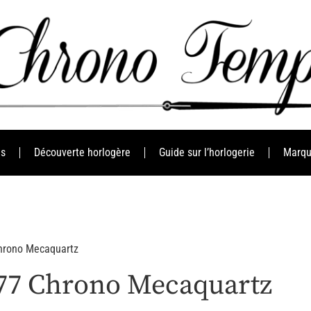
es
Découverte horlogère
Guide sur l’horlogerie
Marqu
Chrono Mecaquartz
F77 Chrono Mecaquartz