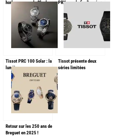
horlogers pour le Black
PRX pour la fin d’année :
Friday
une 38 mm en titane et
une en acier de Damas
Tissot PRC 100 Solar : la
Tissot présente deux
lumière source
séries limitées
d’autonomie !
étonnantes pour
septembre
Retour sur les 250 ans de
Breguet en 2025 !