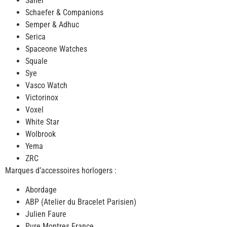
Saner
Schaefer & Companions
Semper & Adhuc
Serica
Spaceone Watches
Squale
Sye
Vasco Watch
Victorinox
Voxel
White Star
Wolbrook
Yema
ZRC
Marques d’accessoires horlogers :
Abordage
ABP (Atelier du Bracelet Parisien)
Julien Faure
Pure Montres France