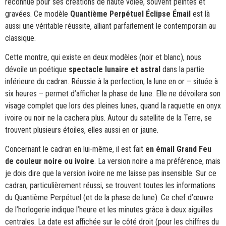
reconnue pour ses créations de haute volée, souvent peintes et
gravées. Ce modèle
Quantième Perpétuel Éclipse Émail
est là
aussi une véritable réussite, alliant parfaitement le contemporain au
classique.
Cette montre, qui existe en deux modèles (noir et blanc), nous
dévoile un poétique
spectacle lunaire et astral
dans la partie
inférieure du cadran. Réussie à la perfection, la lune en or – située à
six heures – permet d’afficher la phase de lune. Elle ne dévoilera son
visage complet que lors des pleines lunes, quand la raquette en onyx
ivoire ou noir ne la cachera plus. Autour du satellite de la Terre, se
trouvent plusieurs étoiles, elles aussi en or jaune.
Concernant le cadran en lui-même, il est fait
en émail Grand Feu
de couleur noire ou ivoire
. La version noire a ma préférence, mais
je dois dire que la version ivoire ne me laisse pas insensible. Sur ce
cadran, particulièrement réussi, se trouvent toutes les informations
du Quantième Perpétuel (et de la phase de lune). Ce chef d’œuvre
de l’horlogerie indique l’heure et les minutes grâce à deux aiguilles
centrales. La date est affichée sur le côté droit (pour les chiffres du