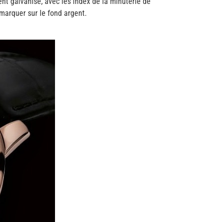
gent galvanisé, avec les index de la minuterie de
remarquer sur le fond argent.