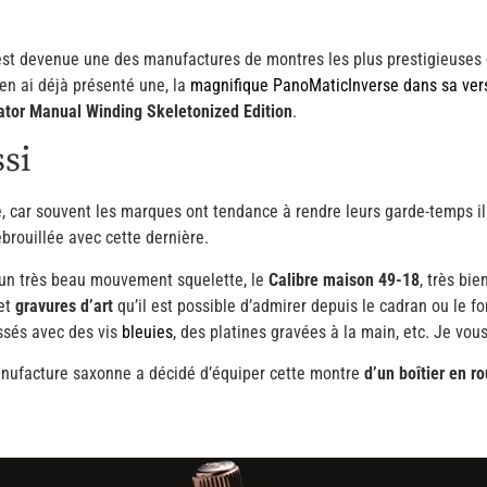
st devenue une des manufactures de montres les plus prestigieuses q
 en ai déjà présenté une, la
magnifique PanoMaticInverse dans sa ver
nator Manual Winding Skeletonized Edition
.
ssi
e, car souvent les marques ont tendance à rendre leurs garde-temps il
ébrouillée avec cette dernière.
’un très beau mouvement squelette, le
Calibre maison 49-18
, très bie
 et
gravures d’art
qu’il est possible d’admirer depuis le cadran ou le f
issés avec des vis
bleuies
, des platines gravées à la main, etc. Je vou
manufacture saxonne a décidé d’équiper cette montre
d’un boîtier en 