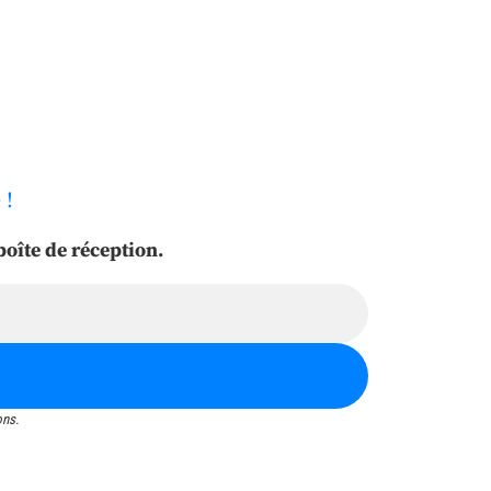
 !
oîte de réception.
ons.