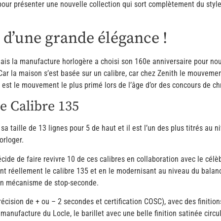
on pour présenter une nouvelle collection qui sort complètement du styl
 d’une grande élégance !
 mais la manufacture horlogère a choisi son 160e anniversaire pour n
Car la maison s’est basée sur un calibre, car chez Zenith le mouvement 
 est le mouvement le plus primé lors de l’âge d’or des concours de c
e Calibre 135
sa taille de 13 lignes pour 5 de haut et il est l’un des plus titrés au n
orloger.
cide de faire revivre 10 de ces calibres en collaboration avec le célèb
nt réellement le calibre 135 et en le modernisant au niveau du balanc
’un mécanisme de stop-seconde.
récision de + ou – 2 secondes et certification COSC), avec des finit
manufacture du Locle, le barillet avec une belle finition satinée circul