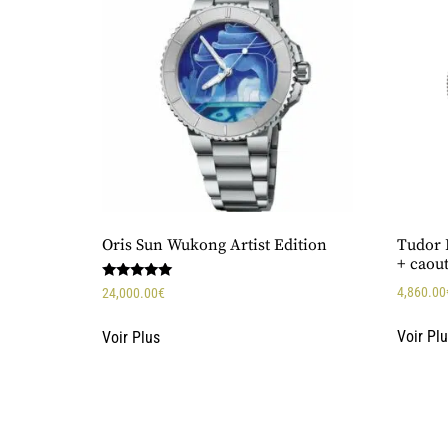
Oris Sun Wukong Artist Edition
Tudor P
+ caou
Note
4,860.00
24,000.00
€
5.00
sur 5
Voir Pl
Voir Plus