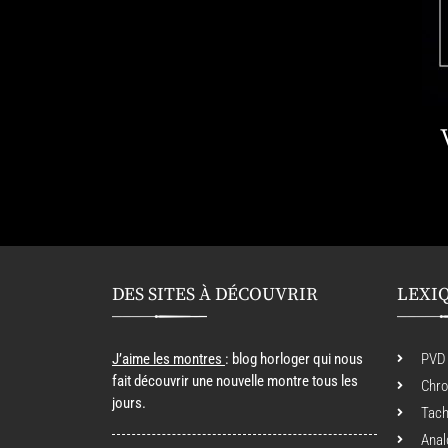
DES SITES À DÉCOUVRIR
LEXI
J’aime les montres
: blog horloger qui nous
PVD
fait découvrir une nouvelle montre tous les
Chr
jours.
Tac
Anal