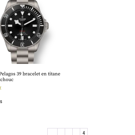
elagos 39 bracelet en titane
tchouc
€
us
←
1
2
3
4