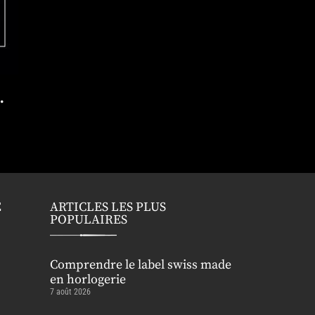
…
E
ARTICLES LES PLUS
POPULAIRES
Comprendre le label swiss made
en horlogerie
7 août 2026