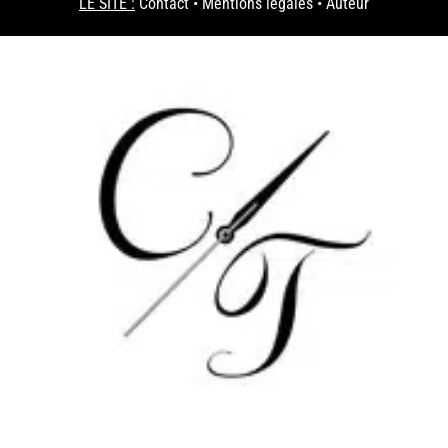
LE SITE :
Contact
•
Mentions légales
•
Auteur