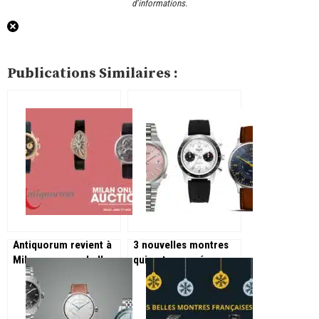
d’informations.
Publications Similaires :
Antiquorum revient à
3 nouvelles montres
Milan pour une belle
qui ont marqué en
vente aux enchères
février 2025
horlogères !