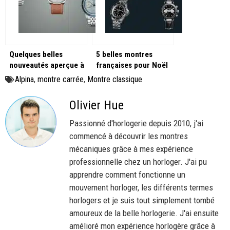
Quelques belles
5 belles montres
nouveautés aperçue à
françaises pour Noël
Time to Watches ou
Alpina
,
montre carrée
,
Montre classique
au Beau-Rivage
Olivier Hue
Passionné d'horlogerie depuis 2010, j'ai
commencé à découvrir les montres
mécaniques grâce à mes expérience
professionnelle chez un horloger. J'ai pu
apprendre comment fonctionne un
mouvement horloger, les différents termes
horlogers et je suis tout simplement tombé
amoureux de la belle horlogerie. J'ai ensuite
amélioré mon expérience horlogère grâce à