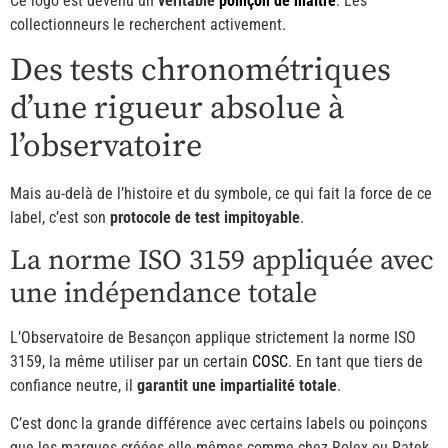
Ce logo est devenu un
véritable
poinçon de maître
. Les
collectionneurs le recherchent activement.
Des tests chronométriques
d’une rigueur absolue à
l’observatoire
Mais au-delà de l’histoire et du symbole, ce qui fait la force de ce
label, c’est son
protocole de test impitoyable
.
La norme ISO 3159 appliquée avec
une indépendance totale
L’Observatoire de Besançon applique strictement la norme ISO
3159, la même utiliser par un certain
COSC
. En tant que tiers de
confiance neutre, il
garantit une impartialité totale
.
C’est donc la grande différence avec certains labels ou poinçons
que les marques créées elle-mêmes comme chez Rolex ou Patek