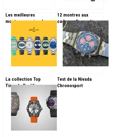
Les meilleures
12 montres aux
montres a moins de
cadrans d’exceptions
300 € chez Chic Time
pour les 270 ans de
Vacheron Constantin !
La collection Top
Test de la Nivada
Time de Breitling
Chronosport
s’enrichit de 3
Mecaquartz 7701
nouvelles lignes !