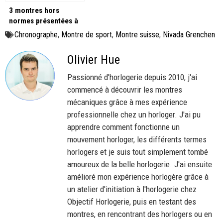
3 montres hors
normes présentées à
l’occasion de Watches
Chronographe
,
Montre de sport
,
Montre suisse
,
Nivada Grenchen
and Wonders 2025 !
Olivier Hue
Passionné d'horlogerie depuis 2010, j'ai
commencé à découvrir les montres
mécaniques grâce à mes expérience
professionnelle chez un horloger. J'ai pu
apprendre comment fonctionne un
mouvement horloger, les différents termes
horlogers et je suis tout simplement tombé
amoureux de la belle horlogerie. J'ai ensuite
amélioré mon expérience horlogère grâce à
un atelier d'initiation à l'horlogerie chez
Objectif Horlogerie, puis en testant des
montres, en rencontrant des horlogers ou en