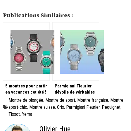
Publications Similaires :
5 montres pour partir
Parmigiani Fleurier
en vacances cet été !
dévoile de véritables
chefs-d’œuvre à
Montre de plongée
,
Montre de sport
,
Montre française
,
Montre
W&W2025 !
sport-chic
,
Montre suisse
,
Oris
,
Parmigiani Fleurier
,
Pequignet
,
Tissot
,
Yema
Olivier Hue