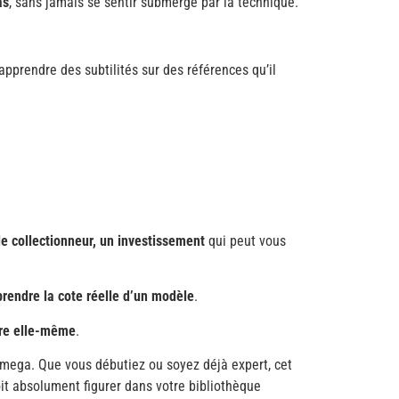
as
, sans jamais se sentir submergé par la technique.
’apprendre des subtilités sur des références qu’il
 le collectionneur, un investissement
qui peut vous
prendre la cote réelle d’un modèle
.
tre elle-même
.
ega. Que vous débutiez ou soyez déjà expert, cet
oit absolument figurer dans votre bibliothèque