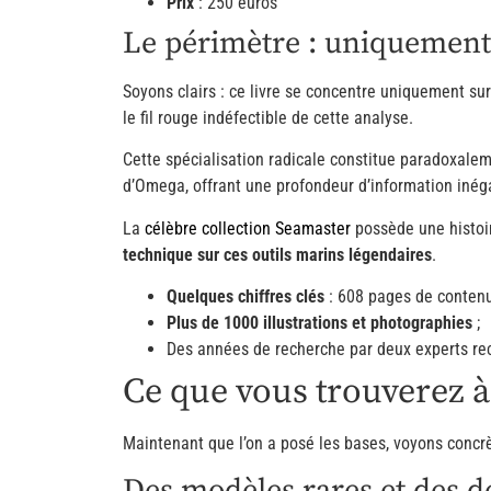
Prix
: 250 euros
Le périmètre : uniquement
Soyons clairs : ce livre se concentre uniquement su
le fil rouge indéfectible de cette analyse.
Cette spécialisation radicale constitue paradoxalem
d’Omega, offrant une profondeur d’information inég
La
célèbre collection Seamaster
possède une histoire
technique sur ces outils marins légendaires
.
Quelques chiffres clés
: 608 pages de contenu
Plus de 1000 illustrations et photographies
;
Des années de recherche par deux experts re
Ce que vous trouverez à 
Maintenant que l’on a posé les bases, voyons conc
Des modèles rares et des dé