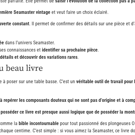
ste parfaite. Elle permet de
saisir l’évolution de la collection pas à p
remière Seamaster vintage
et veut faire un choix éclairé.
uverte constant
. Il permet de confirmer des détails sur une pièce et d
ée
dans l’univers Seamaster.
r ses connaissances et
identifier sa prochaine pièce
.
détails et découvrir des variations rares
.
u beau livre
 à poser sur une table basse. C’est un
véritable outil de travail pour
, à repérer les composants douteux qui ne sont pas d’origine et à com
,
posséder ce livre est presque aussi logique que de posséder la mon
 comme la
bible incontournable
pour tout passionné des plongeuses Om
 chaque centime. C’est simple : si vous aimez la Seamaster, ce livre d