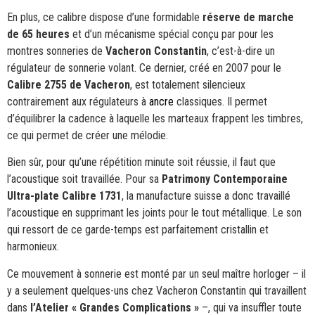
En plus, ce calibre dispose d’une formidable
réserve de marche
de
65 heures
et d’un mécanisme spécial conçu par pour les
montres sonneries de
Vacheron Constantin
, c’est-à-dire un
régulateur de sonnerie volant. Ce dernier, créé en 2007 pour le
Calibre 2755 de Vacheron
, est totalement silencieux
contrairement aux régulateurs à
ancre
classiques. Il permet
d’équilibrer la cadence à laquelle les marteaux frappent les timbres,
ce qui permet de créer une mélodie.
Bien sûr, pour qu’une répétition minute soit réussie, il faut que
l’acoustique soit travaillée. Pour sa
Patrimony Contemporaine
Ultra-plate Calibre 1731
, la manufacture suisse a donc travaillé
l’acoustique en supprimant les joints pour le tout métallique. Le son
qui ressort de ce garde-temps est parfaitement cristallin et
harmonieux.
Ce mouvement à sonnerie est monté par un seul maître horloger – il
y a seulement quelques-uns chez Vacheron Constantin qui travaillent
dans
l’Atelier « Grandes Complications »
–, qui va insuffler toute