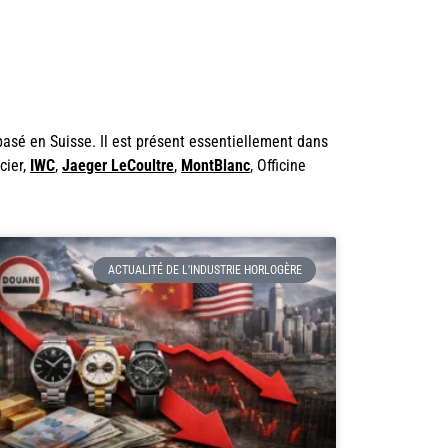
basé en Suisse. Il est présent essentiellement dans
cier,
IWC
,
Jaeger LeCoultre
,
MontBlanc
, Officine
ACTUALITÉ DE L'INDUSTRIE HORLOGÈRE