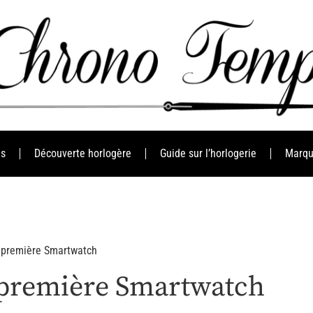
es
Découverte horlogère
Guide sur l’horlogerie
Marqu
 première Smartwatch
 première Smartwatch