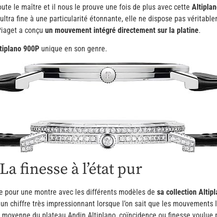
ute le maître et il nous le prouve une fois de plus avec cette
Altipla
 ultra fine à une particularité étonnante, elle ne dispose pas vérita
 Piaget a conçu
un mouvement intégré directement sur la platine
.
tiplano 900P
unique en son genre.
a finesse à l’état pur
sse pour une montre avec les différents modèles de
sa collection Altip
, un chiffre très impressionnant lorsque l’on sait que les mouvements
ude moyenne du plateau Andin Altiplano, coïncidence ou finesse voulue p