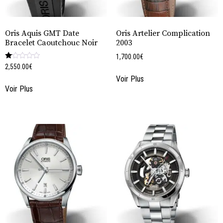
Oris Aquis GMT Date
Oris Artelier Complication
Bracelet Caoutchouc Noir
2003
1,700.00
€
Note
2,550.00
€
1.00
Voir Plus
sur
5
Voir Plus