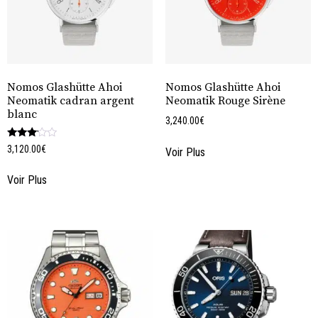
Nomos Glashütte Ahoi
Nomos Glashütte Ahoi
Neomatik cadran argent
Neomatik Rouge Sirène
blanc
3,240.00
€
Note
3,120.00
€
Voir Plus
3.00
sur 5
Voir Plus