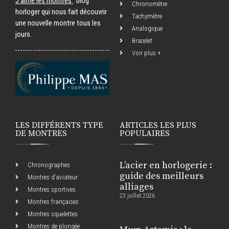
J’aime les montres
: blog
Chronomètre
horloger qui nous fait découvrir
Tachymètre
une nouvelle montre tous les
Analogique
jours.
Bracelet
Voir plus +
LES DIFFÉRENTS TYPE
ARTICLES LES PLUS
DE MONTRES
POPULAIRES
L’acier en horlogerie :
Chronographes
guide des meilleurs
Montres d’aviateur
alliages
Montres sportives
23 juillet 2026
Montres françaises
Montres squelettes
Montres de plongée