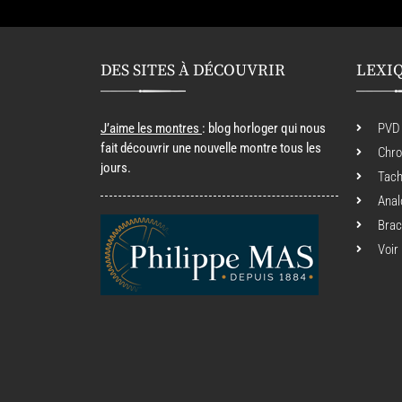
DES SITES À DÉCOUVRIR
LEXI
J’aime les montres
: blog horloger qui nous
PVD
fait découvrir une nouvelle montre tous les
Chr
jours.
Tac
Anal
Brac
Voir